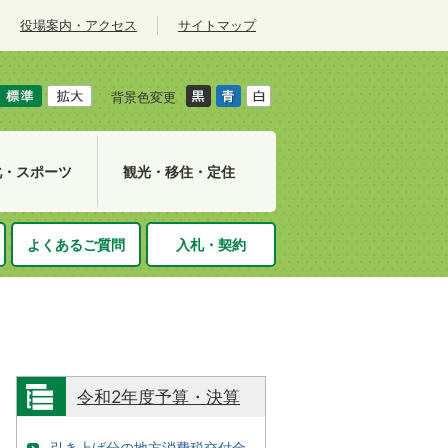
役場案内・アクセス
サイトマップ
背景色変更
化・スポーツ
観光・移住・定住
よくあるご質問
入札・契約
令和2年度予算・決算
引き上げ分の地方消費税交付金