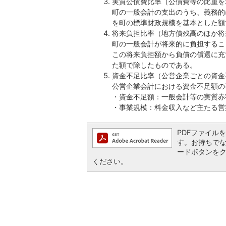
実質公債費比率（公債費等の比重を
町の一般会計の支出のうち、義務的
を町の標準財政規模を基本とした額
将来負担比率（地方債残高のほか将
町の一般会計が将来的に負担するこ
この将来負担額から負債の償還に充
た額で除したものである。
資金不足比率（公営企業ごとの資金
公営企業会計における資金不足額の
・資金不足額：一般会計等の実質赤
・事業規模：料金収入など主たる営
PDFファイルを閲
す。お持ちでない方
ードボタンを
ください。