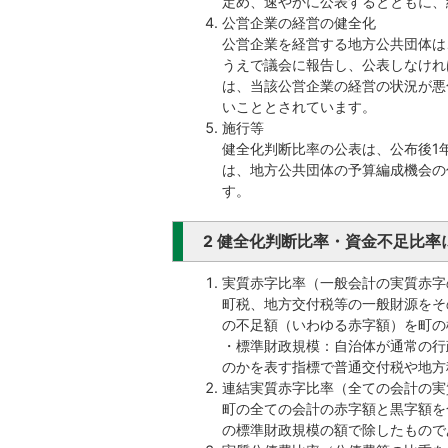
定め、速やかに公表するとともに、
公営企業の経営の健全化
公営企業を経営する地方公共団体は
うえで議会に報告し、公表しなけれ
は、当該公営企業の経営の状況が悪
いこととされています。
施行等
健全化判断比率の公表は、公布後1
は、地方公共団体の予算編成機会の
す。
2 健全化判断比率・資金不足比率
実質赤字比率（一般会計の実質赤字
町税、地方交付税等の一般財源をそ
の不足額（いわゆる赤字額）を町の
・標準財政規模：自治体が通常の行
のかを表す指標で普通交付税や地方
連結実質赤字比率（全ての会計の実
町の全ての会計の赤字額と黒字額を
の標準財政規模の額で除したもので