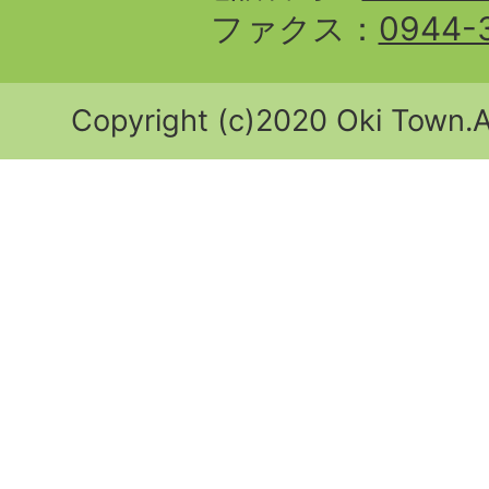
ファクス：
0944-
Copyright (c)2020 Oki Town.Al