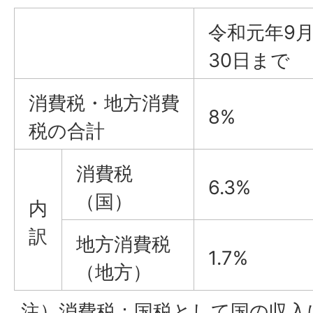
令和元年9
30日まで
消費税・地方消費
8%
税の合計
消費税
6.3%
（国）
内
訳
地方消費税
1.7%
（地方）
注）消費税：国税として国の収入