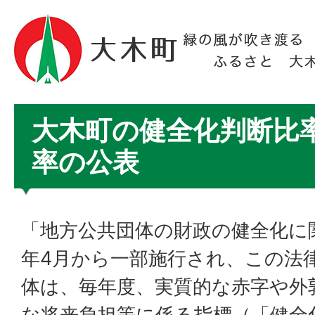
大木町の健全化判断比
率の公表
「地方公共団体の財政の健全化に
年4月から一部施行され、この法
体は、毎年度、実質的な赤字や外
な将来負担等に係る指標（「健全