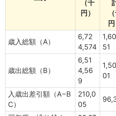
（千
円）
（
円
6,72
1,6
歳入総額（A）
4,574
51
6,51
1,5
歳出総額（B）
4,56
01
9
入歳出差引額（A−B
210,0
96,
C）
05