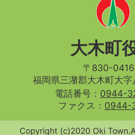
大木町
〒830-04
福岡県三潴郡大木町大字八
電話番号：
0944-3
ファクス：
0944-
Copyright (c)2020 Oki Town.Al