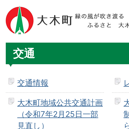
交通
交通情報
大木町地域公共交通計画
（令和7年2月25日一部
見直し）