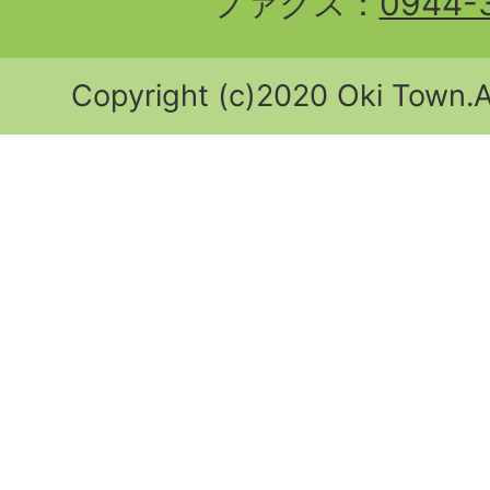
ファクス：
0944-
Copyright (c)2020 Oki Town.Al