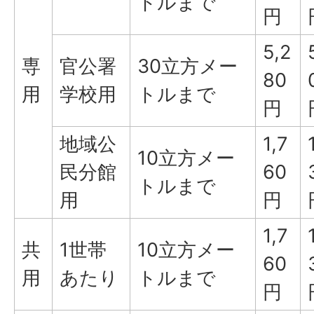
トルまで
円
5,2
専
官公署
30立方メー
80
用
学校用
トルまで
円
地域公
1,7
10立方メー
民分館
60
トルまで
用
円
1,7
共
1世帯
10立方メー
60
用
あたり
トルまで
円