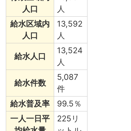
人口
人
給水区域内
13,592
人口
人
13,524
給水人口
人
5,087
給水件数
件
給水普及率
99.5％
一人一日平
225リ
均給水量
ットル