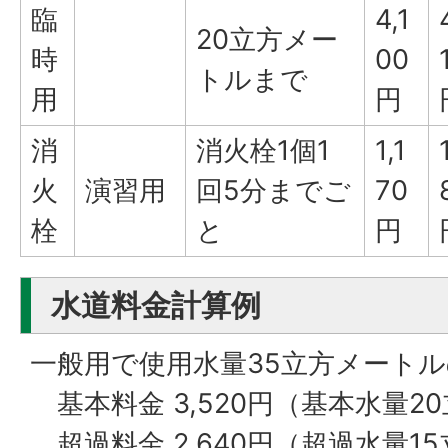
臨
4,1
20立方メー
時
00
トルまで
用
円
消
消火栓1個1
1,1
火
演習用
回5分までご
70
栓
と
円
水道料金計算例
一般用で使用水量35立方メート
基本料金 3,520円（基本水量2
超過料金 2,640円（超過水量15