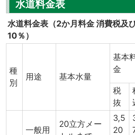
水道料金表
水道料金表（2か月料金 消費税及
10％）
基本
金
種
用途
基本水量
別
税
抜
3,5
20立方メー
一般用
20