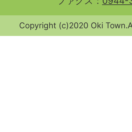
ファクス：
0944-
Copyright (c)2020 Oki Town.Al