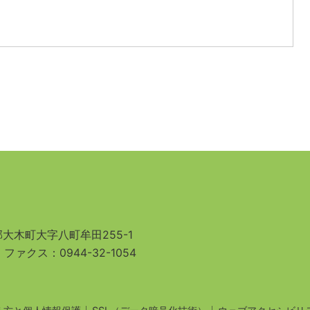
大木町大字八町牟田255-1
3
ファクス：0944-32-1054