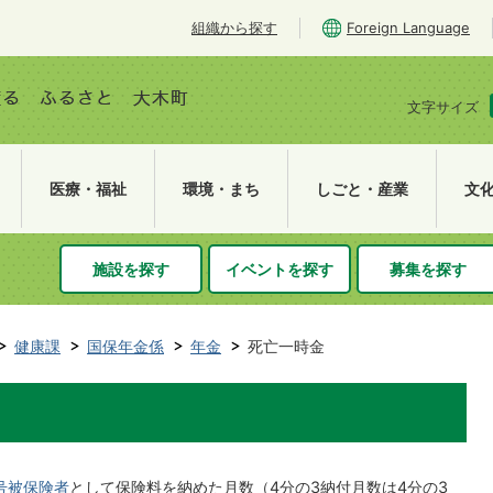
組織から探す
Foreign Language
文字サイズ
医療・福祉
環境・まち
しごと・産業
文
施設を探す
イベントを探す
募集を探す
健康課
国保年金係
年金
死亡一時金
号被保険者
として保険料を納めた月数（4分の3納付月数は4分の3