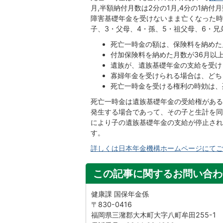
月,半額納付月数は2分の1月,4分の1納
障害基礎年金を受けないまま亡くなった時
子、3・父母、4・孫、5・祖父母、6・
死亡一時金の額は、保険料を納めた月数
付加保険料を納めた月数が36月以上
遺族が、遺族基礎年金の支給を受け
寡婦年金を受けられる場合は、どち
死亡一時金を受ける権利の時効は、
死亡一時金は遺族基礎年金の受給権がある
発生する場合であって、その子と生計を同
により子の遺族基礎年金の支給が停止され
す。
詳しくは日本年金機構ホームページにてご
この記事に関するお問い合わ
健康課 国保年金係
〒830-0416
福岡県三潴郡大木町大字八町牟田255-1