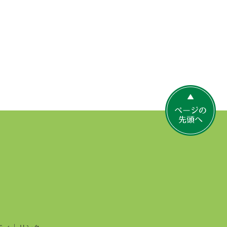
ペ
ー
ジ
の
先
頭
へ