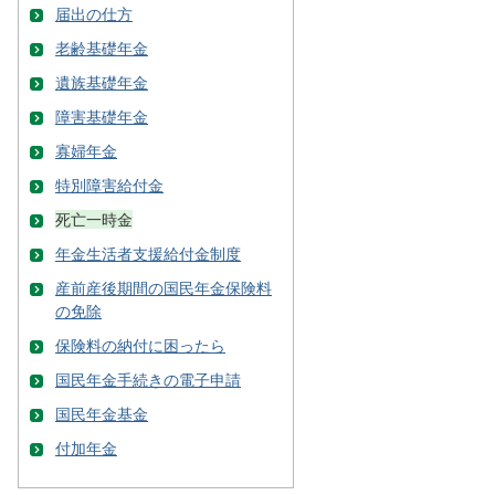
届出の仕方
老齢基礎年金
遺族基礎年金
障害基礎年金
寡婦年金
特別障害給付金
死亡一時金
年金生活者支援給付金制度
産前産後期間の国民年金保険料
の免除
保険料の納付に困ったら
国民年金手続きの電子申請
国民年金基金
付加年金