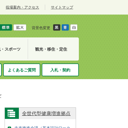
役場案内・アクセス
サイトマップ
背景色変更
化・スポーツ
観光・移住・定住
よくあるご質問
入札・契約
て
全世代型健康増進拠点
未来推進会議（基本設計ワーク