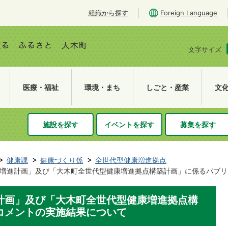
組織から探す
Foreign Language
文字サイズ
医療・福祉
環境・まち
しごと・産業
文
施設を探す
イベントを探す
募集を探す
健康課
健康づくり係
全世代型健康増進拠点
増進計画」及び「大木町全世代型健康増進拠点構築計画」に係るパブリ
計画」及び「大木町全世代型健康増進拠点構
コメントの実施結果について