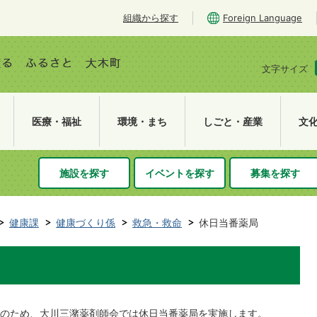
組織から探す
Foreign Language
文字サイズ
医療・福祉
環境・まち
しごと・産業
文
施設を探す
イベントを探す
募集を探す
健康課
健康づくり係
救急・救命
休日当番薬局
のため、大川三潴薬剤師会では休日当番薬局を実施します。