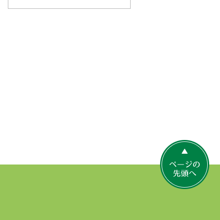
ペ
ー
ジ
の
先
頭
へ