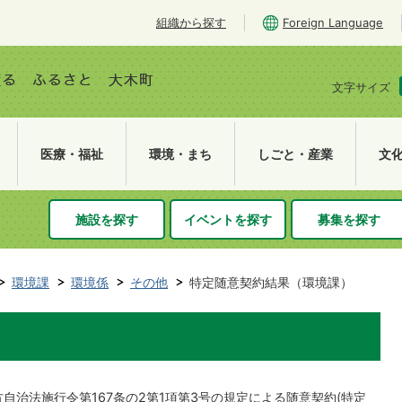
組織から探す
Foreign Language
文字サイズ
医療・福祉
環境・まち
しごと・産業
文
施設を探す
イベントを探す
募集を探す
環境課
環境係
その他
特定随意契約結果（環境課）
）
自治法施行令第167条の2第1項第3号の規定による随意契約(特定