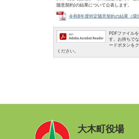
随意契約)の結果について公表します。
令和8年度特定随意契約の結果（環境課） 
PDFファイルを閲
す。お持ちでない方
ードボタンを
ください。
大木町役場