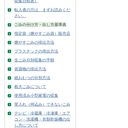
収集日程表）
転入者の方は、まずお読みくだ
さい。
ごみの分け方・出し方基準表
指定袋（燃やすごみ袋）販売店
燃やすごみの排出方法
プラスチックの排出方法
生ごみ分別収集の手順
資源物の排出方法
紙おむつの分別方法
粗大ごみについて
使用済み小型家電の収集
受入れ（持込み）できないごみ
テレビ・冷蔵庫・冷凍庫・エア
コン・洗濯機・衣類乾燥機の出
し方について