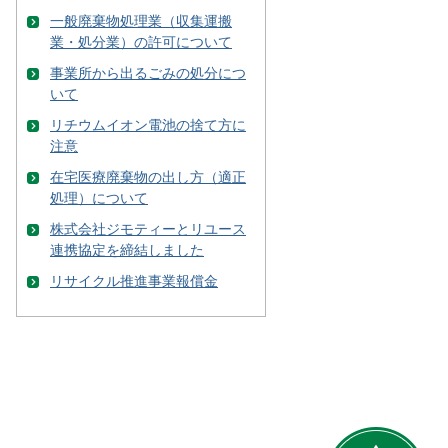
一般廃棄物処理業（収集運搬
業・処分業）の許可について
事業所から出るごみの処分につ
いて
リチウムイオン電池の捨て方に
注意
在宅医療廃棄物の出し方（適正
処理）について
株式会社ジモティーとリユース
連携協定を締結しました
リサイクル推進事業報償金
ペ