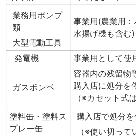
業務用ポンプ
事業用(農業用
類
水揚げ機も含む)
大型電動工具
発電機
事業用として使
容器内の残留物
購入店に処分を
ガスボンベ
（※カセット式
塗料缶・塗料ス
購入店で処分を
プレー缶
（※使い切って