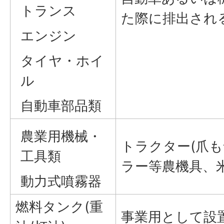
トランス
た際に排出され
エンジン
タイヤ・ホイ
ル
自動車部品類
農業用機械・
トラクター(爪も
工具類
ラー等農機具、
動力式噴霧器
燃料タンク(重
事業用として設