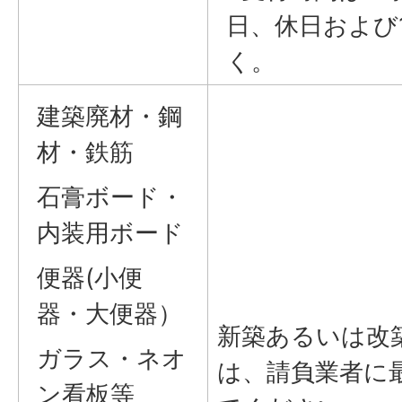
日、休日および1
く。
建築廃材・鋼
材・鉄筋
石膏ボード・
内装用ボード
便器(小便
器・大便器）
新築あるいは改
ガラス・ネオ
は、請負業者に
ン看板等