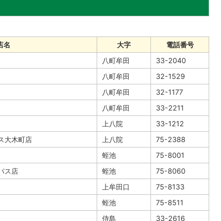
店名
大字
電話番号
八町牟田
33-2040
八町牟田
32-1529
八町牟田
32-1177
八町牟田
33-2211
上八院
33-1212
ス大木町店
上八院
75-2388
蛭池
75-8001
パス店
蛭池
75-8060
上牟田口
75-8133
蛭池
75-8511
侍島
33-2616