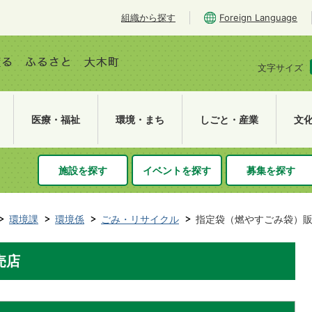
組織から探す
Foreign Language
文字サイズ
医療・福祉
環境・まち
しごと・産業
文
施設を探す
イベントを探す
募集を探す
環境課
環境係
ごみ・リサイクル
指定袋（燃やすごみ袋）
売店