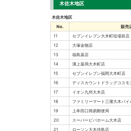
木佐木地区
木佐木地区
No.
販売
11
セブンイレブン大木町役場前店
12
大塚金物店
13
福島薬店
14
溝上薬局大木町店
15
セブンイレブン福岡大木町店
16
ディスカウントドラッグコスモ
17
イオン九州大木店
18
ファミリーマート三潴大木バイ
19
上牟田口簡易郵便局
20
スーパービバホーム大木店
21
ローソン大木侍島店