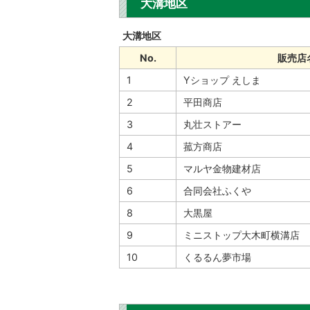
大溝地区
大溝地区
No.
販売店
1
Yショップ えしま
2
平田商店
3
丸壮ストアー
4
菰方商店
5
マルヤ金物建材店
6
合同会社ふくや
8
大黒屋
9
ミニストップ大木町横溝店
10
くるるん夢市場