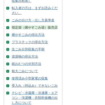
収集日程表）
転入者の方は、まずお読みくだ
さい。
ごみの分け方・出し方基準表
指定袋（燃やすごみ袋）販売店
燃やすごみの排出方法
プラスチックの排出方法
生ごみ分別収集の手順
資源物の排出方法
紙おむつの分別方法
粗大ごみについて
使用済み小型家電の収集
受入れ（持込み）できないごみ
テレビ・冷蔵庫・冷凍庫・エア
コン・洗濯機・衣類乾燥機の出
し方について