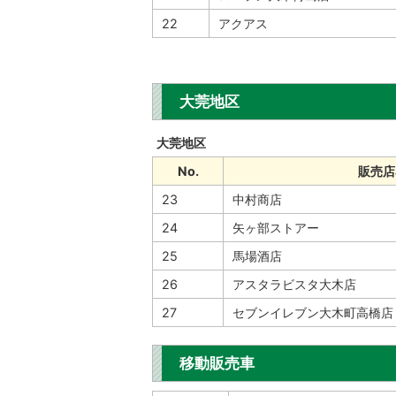
22
アクアス
大莞地区
大莞地区
No.
販売店
23
中村商店
24
矢ヶ部ストアー
25
馬場酒店
26
アスタラビスタ大木店
27
セブンイレブン大木町高橋店
移動販売車