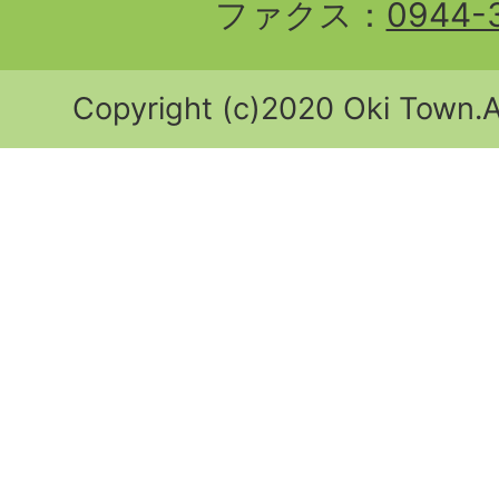
ファクス：
0944-
Copyright (c)2020 Oki Town.Al