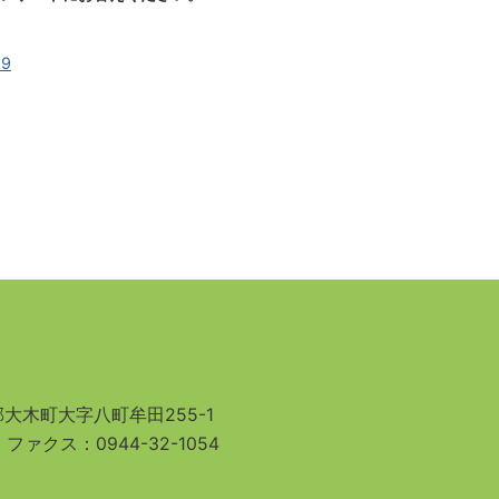
19
大木町大字八町牟田255-1
3
ファクス：0944-32-1054