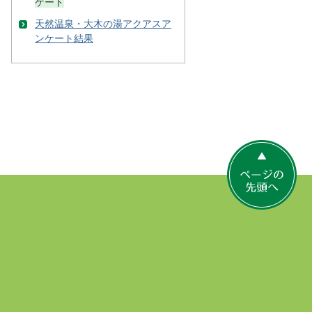
ケート
天然温泉・大木の湯アクアスア
ンケート結果
ペ
ー
ジ
の
先
頭
へ