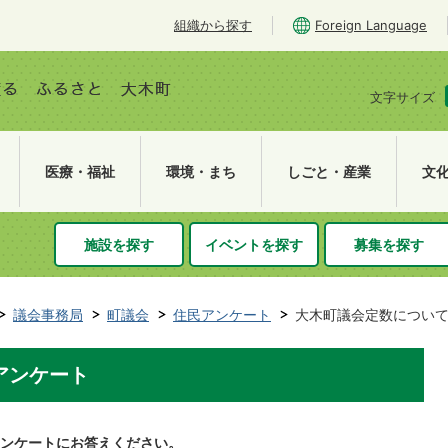
組織から探す
Foreign Language
文字サイズ
医療・福祉
環境・まち
しごと・産業
文
施設を探す
イベントを探す
募集を探す
議会事務局
町議会
住民アンケート
大木町議会定数につい
アンケート
アンケートにお答えください。