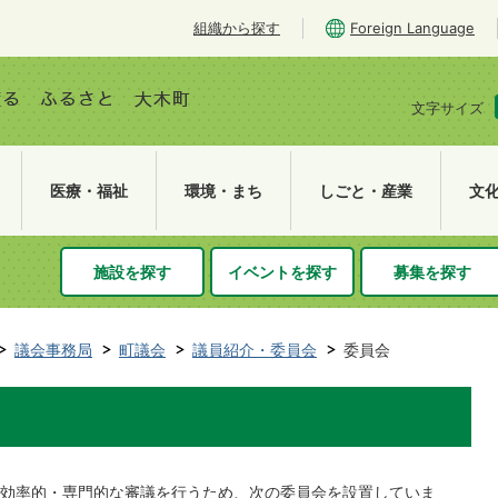
組織から探す
Foreign Language
文字サイズ
医療・福祉
環境・まち
しごと・産業
文
施設を探す
イベントを探す
募集を探す
議会事務局
町議会
議員紹介・委員会
委員会
効率的・専門的な審議を行うため、次の委員会を設置していま