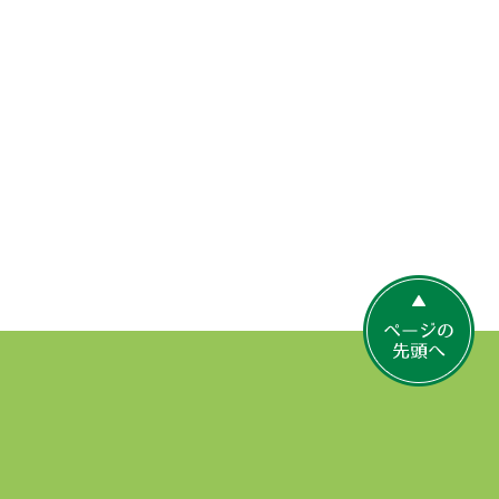
ペ
ー
ジ
の
先
頭
へ