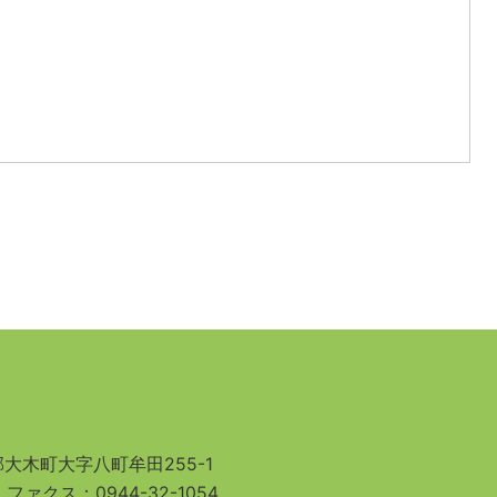
大木町大字八町牟田255-1
3
ファクス：0944-32-1054