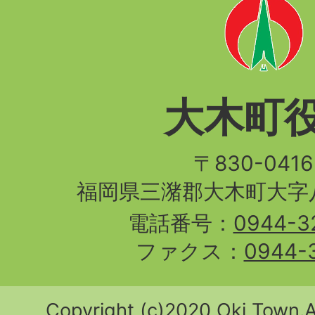
大木町
〒830-04
福岡県三潴郡大木町大字八
電話番号：
0944-3
ファクス：
0944-
Copyright (c)2020 Oki Town.Al