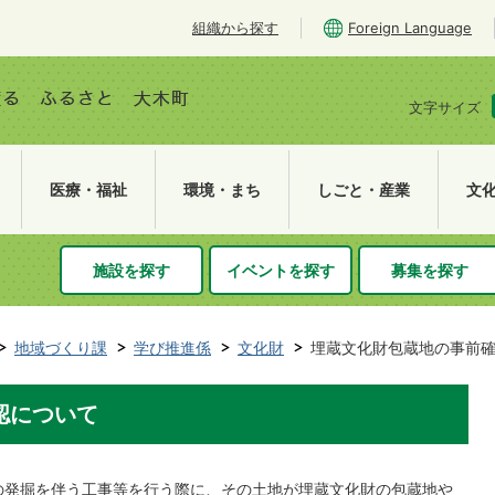
組織から探す
Foreign Language
文字サイズ
医療・福祉
環境・まち
しごと・産業
文
施設を探す
イベントを探す
募集を探す
地域づくり課
学び推進係
文化財
埋蔵文化財包蔵地の事前
認について
の発掘を伴う工事等を行う際に、その土地が埋蔵文化財の包蔵地や