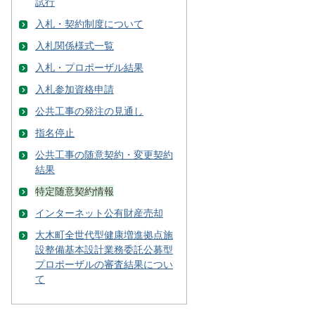
試行
入札・契約制度について
入札関係様式一覧
入札・プロポーザル結果
入札参加資格申請
公共工事の発注の見通し
指名停止
公共工事の随意契約・変更契約
結果
特定随意契約情報
インターネット公有財産売却
大木町全世代型健康増進拠点施
設整備基本設計業務委託公募型
プロポーザルの審査結果につい
て