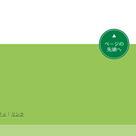
ペ
ー
ジ
の
先
頭
へ
ティ
リンク