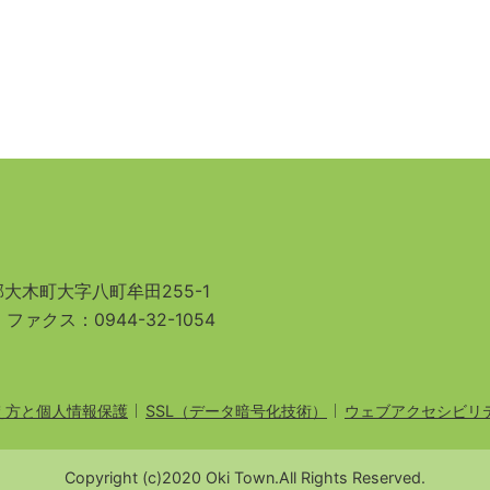
大木町大字八町牟田255-1
3
ファクス：0944-32-1054
え方と個人情報保護
SSL（データ暗号化技術）
ウェブアクセシビリ
Copyright (c)2020 Oki Town.All Rights Reserved.