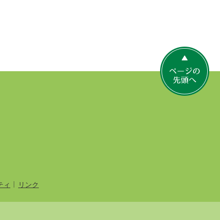
ペ
ー
ジ
の
先
頭
へ
ティ
リンク