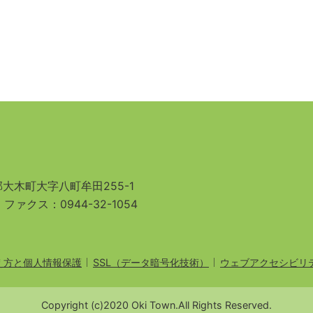
大木町大字八町牟田255-1
3
ファクス：0944-32-1054
え方と個人情報保護
SSL（データ暗号化技術）
ウェブアクセシビリ
Copyright (c)2020 Oki Town.All Rights Reserved.