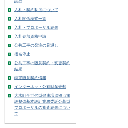
試行
入札・契約制度について
入札関係様式一覧
入札・プロポーザル結果
入札参加資格申請
公共工事の発注の見通し
指名停止
公共工事の随意契約・変更契約
結果
特定随意契約情報
インターネット公有財産売却
大木町全世代型健康増進拠点施
設整備基本設計業務委託公募型
プロポーザルの審査結果につい
て