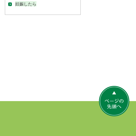
妊娠したら
ペ
ー
ジ
の
先
頭
へ