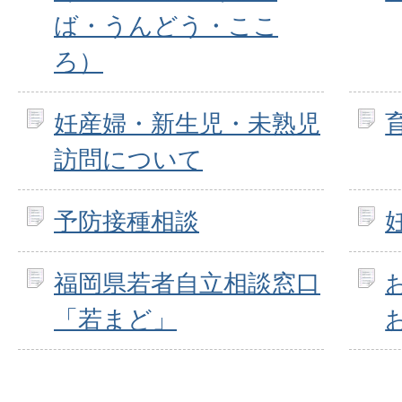
ば・うんどう・ここ
ろ）
妊産婦・新生児・未熟児
訪問について
予防接種相談
福岡県若者自立相談窓口
「若まど」