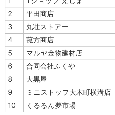
1
Yショップ えしま
2
平田商店
3
丸壮ストアー
4
菰方商店
5
マルヤ金物建材店
6
合同会社ふくや
8
大黒屋
9
ミニストップ大木町横溝店
10
くるるん夢市場