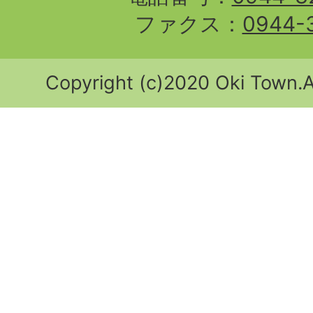
ファクス：
0944-
Copyright (c)2020 Oki Town.Al