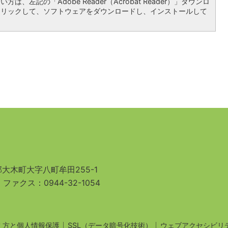
は、左記の「Adobe Reader（Acrobat Reader）」ダウンロ
クリックして、ソフトウェアをダウンロードし、インストールして
大木町大字八町牟田255-1
3
ファクス：0944-32-1054
え方と個人情報保護
SSL（データ暗号化技術）
ウェブアクセシビリ