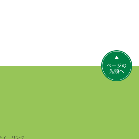
ペ
ー
ジ
の
先
頭
へ
ティ
リンク