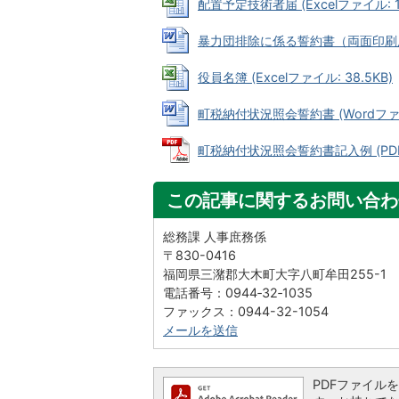
配置予定技術者届 (Excelファイル: 19
暴力団排除に係る誓約書（両面印刷用） (
役員名簿 (Excelファイル: 38.5KB)
町税納付状況照会誓約書 (Wordファイル
町税納付状況照会誓約書記入例 (PDFフ
この記事に関するお問い合わ
総務課 人事庶務係
〒830-0416
福岡県三潴郡大木町大字八町牟田255-1
電話番号：0944‐32‐1035
ファックス：0944-32-1054
メールを送信
PDFファイルを閲