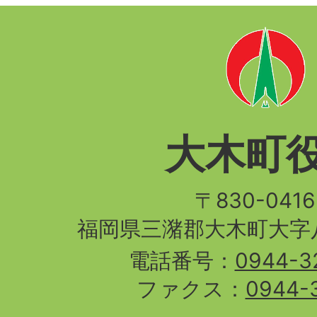
大木町
〒830-04
福岡県三潴郡大木町大字八
電話番号：
0944-3
ファクス：
0944-