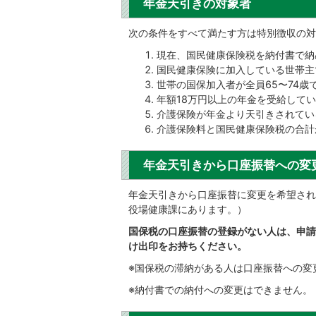
年金天引きの対象者
次の条件をすべて満たす方は特別徴収の対
現在、国民健康保険税を納付書で納
国民健康保険に加入している世帯主
世帯の国保加入者が全員65〜74歳
年額18万円以上の年金を受給して
介護保険が年金より天引きされてい
介護保険料と国民健康保険税の合計
年金天引きから口座振替への変
年金天引きから口座振替に変更を希望され
役場健康課にあります。）
国保税の口座振替の登録がない人は、申請
け出印をお持ちください。
※国保税の滞納がある人は口座振替への変
※納付書での納付への変更はできません。