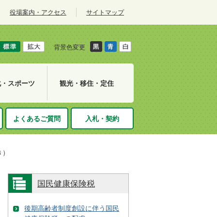
役場案内・アクセス
サイトマップ
背景色変更
化・スポーツ
観光・移住・定住
よくあるご質問
入札・契約
き）
国民健康保険税
後期高齢者制度創設に伴う国民