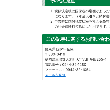
その他注意点
税額決定後に国保税の増額があった
になります。（年金天引きと納付書
申告時に国保税支払額を社会保険料
の社会保険料控除には利用できず、
この記事に関するお問い合わ
健康課 国保年金係
〒830-0416
福岡県三潴郡大木町大字八町牟田255-1
電話番号：0944‐32‐1280
ファックス：0944-32-1054
メールを送信