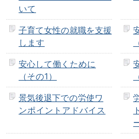
いて
子育て女性の就職を支援
します
安心して働くために
（その1）
景気後退下での労使ワ
ンポイントアドバイス