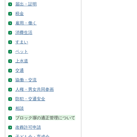
届出・証明
税金
雇用・働く
消費生活
すまい
ペット
上水道
交通
協働・交流
人権・男女共同参画
防犯・交通安全
相談
ブロック塀の適正管理について
改葬許可申請
子ども会・育成会