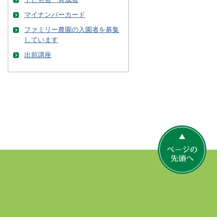
マイナンバーカード
ファミリー農園の入園者を募集
しています
出前講座
ペ
ー
ジ
の
先
頭
へ