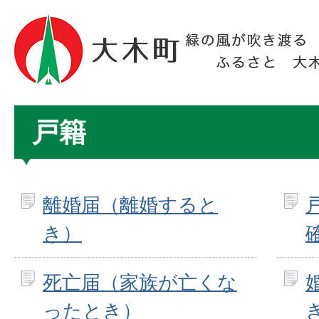
戸籍
離婚届（離婚すると
き）
死亡届（家族が亡くな
ったとき）