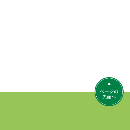
ペ
ー
ジ
の
先
頭
へ