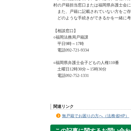
村の戸籍担当窓口または福岡県弁護士会に
また、戸籍に記載されていない方をご存
どのような手続きができるかを一緒に考
【相談窓口】
○福岡法務局戸籍課
平日9時～17時
電話092‐721‐9334
○福岡県弁護士会子どもの人権110番
土曜日12時30分～15時30分
電話092‐752‐1331
関連リンク
無戸籍でお困りの方へ（法務省HP）
この記事に関するお問い合わ