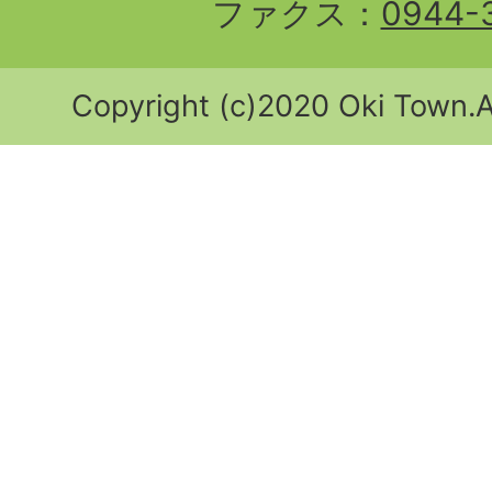
ファクス：
0944-
Copyright (c)2020 Oki Town.Al