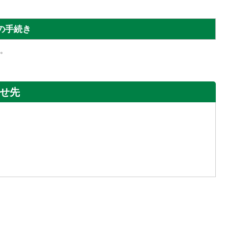
の手続き
。
せ先