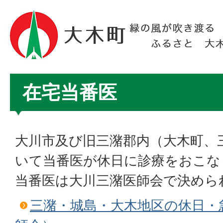
在宅当番医
大川市及び旧三潴郡内（大木町、
いて当番医が休日に診療をおこな
当番医は大川三潴医師会で決めら
三潴・城島・大木地区の休日・