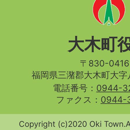
大木町
〒830-04
福岡県三潴郡大木町大字八
電話番号：
0944-3
ファクス：
0944-
Copyright (c)2020 Oki Town.Al