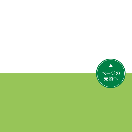
ペ
ー
ジ
の
先
頭
へ