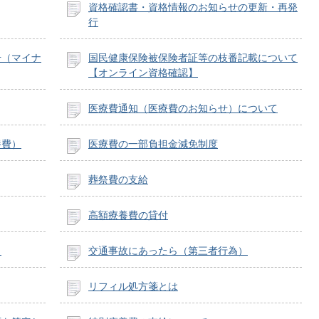
資格確認書・資格情報のお知らせの更新・再発
行
号（マイナ
国民健康保険被保険者証等の枝番記載について
【オンライン資格確認】
医療費通知（医療費のお知らせ）について
養費）
医療費の一部負担金減免制度
葬祭費の支給
高額療養費の貸付
）
交通事故にあったら（第三者行為）
リフィル処方箋とは