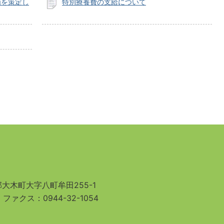
画を策定し
特別療養費の支給について
大木町大字八町牟田255-1
3
ファクス：0944-32-1054