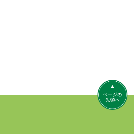
ペ
ー
ジ
の
先
頭
へ