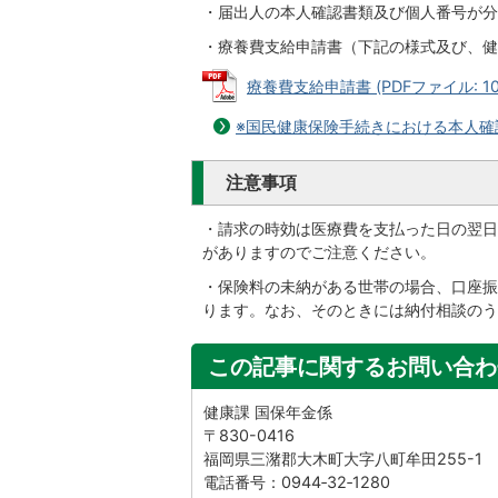
・届出人の本人確認書類及び個人番号が分
・療養費支給申請書（下記の様式及び、健
療養費支給申請書 (PDFファイル: 100
※国民健康保険手続きにおける本人確
注意事項
・請求の時効は医療費を支払った日の翌日
がありますのでご注意ください。
・保険料の未納がある世帯の場合、口座振
ります。なお、そのときには納付相談のう
この記事に関するお問い合わ
健康課 国保年金係
〒830-0416
福岡県三潴郡大木町大字八町牟田255-1
電話番号：0944‐32‐1280