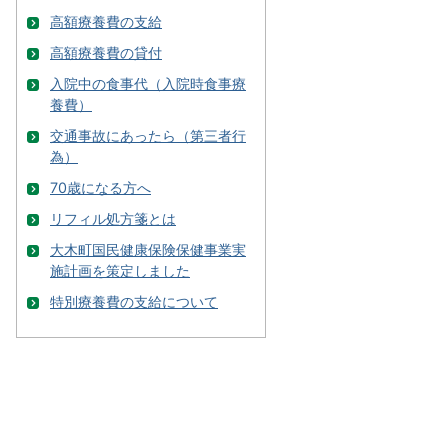
高額療養費の支給
高額療養費の貸付
入院中の食事代（入院時食事療
養費）
交通事故にあったら（第三者行
為）
70歳になる方へ
リフィル処方箋とは
大木町国民健康保険保健事業実
施計画を策定しました
特別療養費の支給について