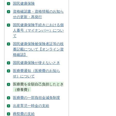
国民健康保険
資格確認書・資格情報のお知ら
せの更新・再発行
国民健康保険手続きにおける個
人番号（マイナンバー）につい
て
国民健康保険被保険者証等の枝
番記載について【オンライン資
格確認】
国民健康保険が使えないとき
医療費通知（医療費のお知ら
せ）について
医療費を全額自己負担したとき
（療養費）
医療費の一部負担金減免制度
出産育児一時金の支給
葬祭費の支給