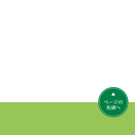
ペ
ー
ジ
の
先
頭
へ