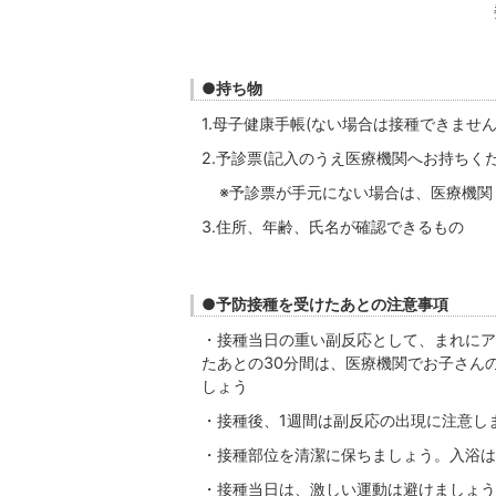
委任
●持ち物
1.母子健康手帳(ない場合は接種できません
2.予診票(記入のうえ医療機関へお持ちく
※予診票が手元にない場合は、医療機関
3.住所、年齢、氏名が確認できるもの
●予防接種を受けたあとの注意事項
・接種当日の重い副反応として、まれにア
たあとの30分間は、医療機関でお子さん
しょう
・接種後、1週間は副反応の出現に注意し
・接種部位を清潔に保ちましょう。入浴は
・接種当日は、激しい運動は避けましょう