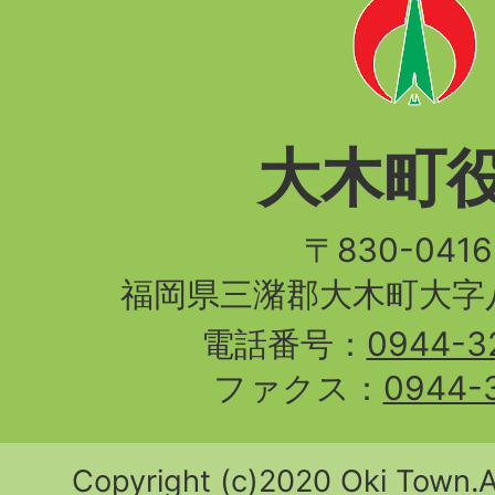
大木町
〒830-04
福岡県三潴郡大木町大字八
電話番号：
0944-3
ファクス：
0944-
Copyright (c)2020 Oki Town.Al