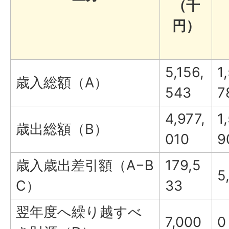
（千
円）
5,156,
1
歳入総額（A）
543
7
4,977,
1
歳出総額（B）
010
9
歳入歳出差引額（A−B
179,5
5
C）
33
翌年度へ繰り越すべ
7,000
0