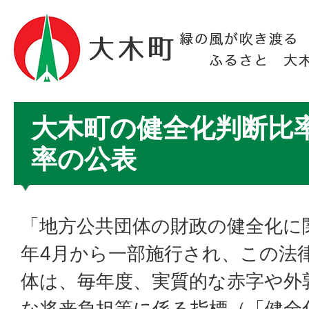
大木町の健全化判断比
率の公表
「地方公共団体の財政の健全化に
年4月から一部施行され、この法
体は、毎年度、実質的な赤字や外
な将来負担等に係る指標（「健全