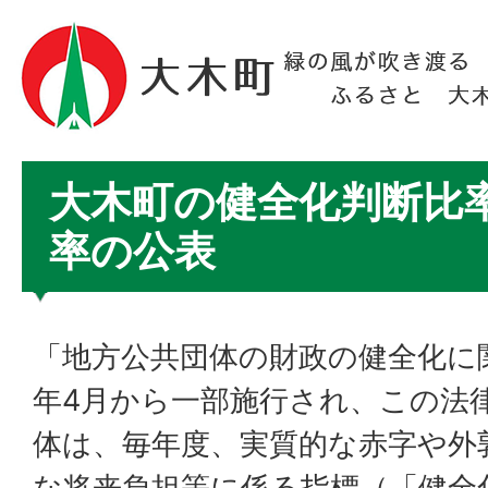
大木町の健全化判断比
率の公表
「地方公共団体の財政の健全化に
年4月から一部施行され、この法
体は、毎年度、実質的な赤字や外
な将来負担等に係る指標（「健全