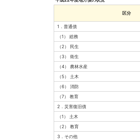
区分
1．普通債
（1） 総務
（2） 民生
（3） 衛生
（4） 農林水産
（5） 土木
（6） 消防
（7） 教育
2．災害復旧債
（1） 土木
（2） 教育
3．その他