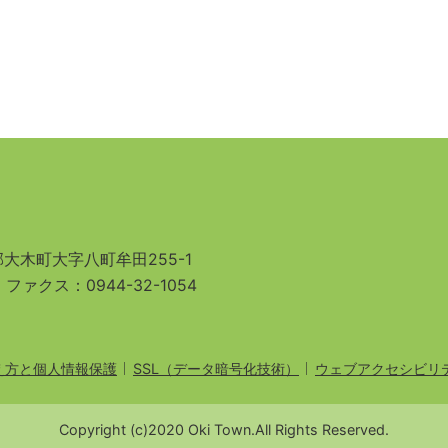
大木町大字八町牟田255-1
3
ファクス：0944-32-1054
え方と個人情報保護
SSL（データ暗号化技術）
ウェブアクセシビリ
Copyright (c)2020 Oki Town.All Rights Reserved.