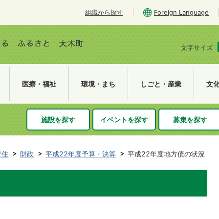
組織から探す
Foreign Language
文字サイズ
医療・福祉
環境・まち
しごと・産業
文
施設を探す
イベントを探す
募集を探す
定住
財政
平成22年度予算・決算
平成22年度地方債の状況