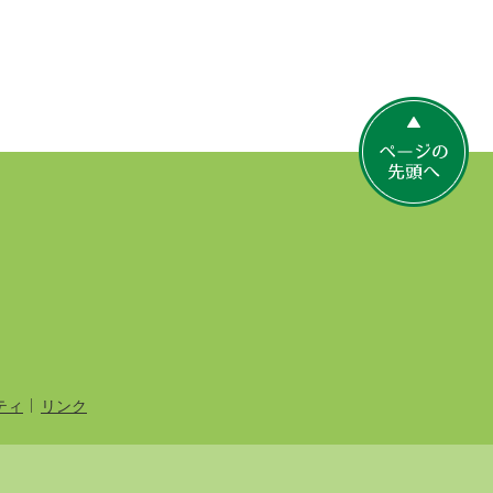
ペ
ー
ジ
の
先
頭
へ
ティ
リンク