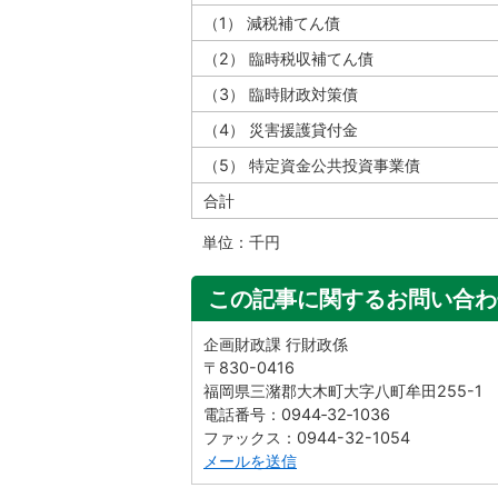
（1） 減税補てん債
（2） 臨時税収補てん債
（3） 臨時財政対策債
（4） 災害援護貸付金
（5） 特定資金公共投資事業債
合計
単位：千円
この記事に関するお問い合わ
企画財政課 行財政係
〒830-0416
福岡県三潴郡大木町大字八町牟田255-1
電話番号：0944‐32‐1036
ファックス：0944-32-1054
メールを送信