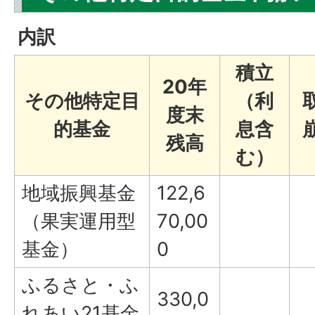
内訳
積立
20年
その他特定目
（利
度末
的基金
息含
残高
む）
地域振興基金
122,6
（果実運用型
70,00
基金）
0
ふるさと・ふ
330,0
れあい21基金