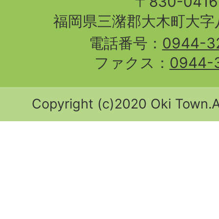
〒830-04
福岡県三潴郡大木町大字八
電話番号：
0944-3
ファクス：
0944-
Copyright (c)2020 Oki Town.Al