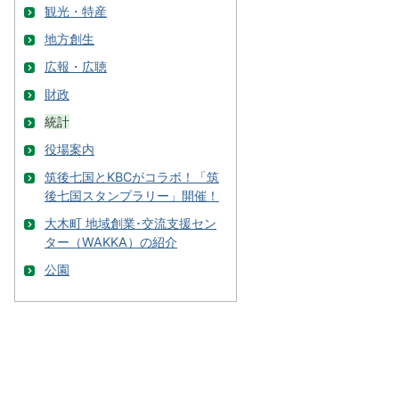
観光・特産
地方創生
広報・広聴
財政
統計
役場案内
筑後七国とKBCがコラボ！「筑
後七国スタンプラリー」開催！
大木町 地域創業･交流支援セン
ター（WAKKA）の紹介
公園