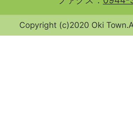
ファクス：
0944-
Copyright (c)2020 Oki Town.Al