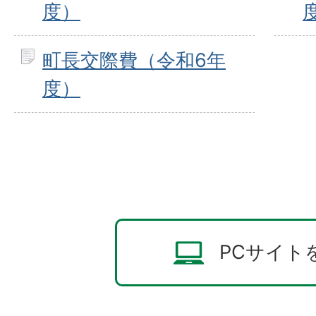
度）
町長交際費（令和6年
度）
PCサイト