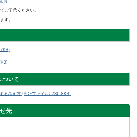
g.jp
でご了承ください。
ます。
7KB)
KB)
について
え方 (PDFファイル: 230.8KB)
せ先