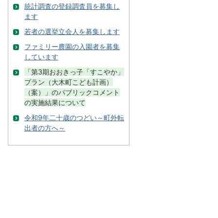
統計調査の登録調査員を募集し
ます
若者の選挙立会人を募集します
ファミリー農園の入園者を募集
しています
「第3期おおきっ子「すこやか」
プラン（大木町こども計画）
（案）」のパブリックコメント
の実施結果について
令和9年二十歳のつどい～町外転
出者の方へ～