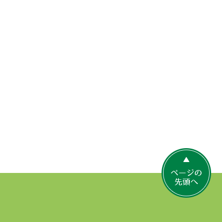
ペ
ー
ジ
の
先
頭
へ