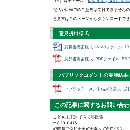
（4）電子メール
kodomo@town.ooki.l
電話や口頭でのご意見は受付できませんの
意見書はこのページからダウンロードでき
意見提出様式
意見書提案様式 (Wordファイル: 13.
意見書提案様式 (PDFファイル: 55.7
パブリックコメントの実施結果
パブリックコメント結果と意見に対する考
この記事に関するお問い合わ
こども未来課 子育て応援係
〒830-0416
福岡県三潴郡大木町大字八町牟田255-1